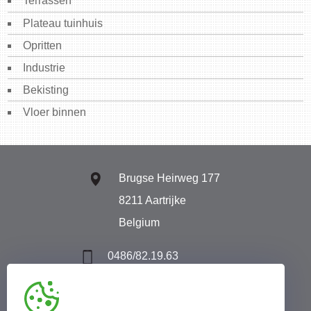
Terrassen
Plateau tuinhuis
Opritten
Industrie
Bekisting
Vloer binnen
Brugse Heirweg 177
8211 Aartrijke
Belgium
0486/82.19.63
info@dumopolie.be
BTW BE 0540556452